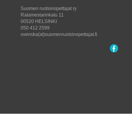
Suomen ruotsinopettajat ry
Ratamestarinkatu 11
00520 HELSINKI
050 412 2599
svenska(at)suomenruotsinopettajat.fi