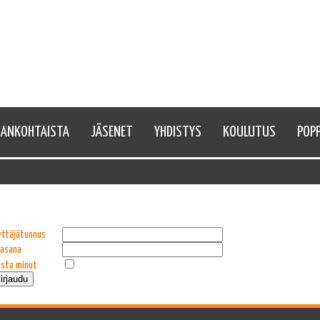
JANKOHTAISTA
JÄSENET
YHDISTYS
KOULUTUS
POPP
yttäjätunnus
lasana
ista minut
irjaudu