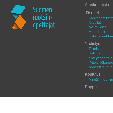
Ajankohtaista
Jäsenet
Sähköpostilista
Kilpailut
Avustukset
Materiaalit
Gyllene klubbe
Yhdistys
Toimisto
Hallitus
Yhteydenottol
Yhteistyökumpp
Annetut lausun
Koulutus
Anmälning / Il
Poppis