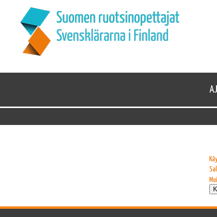
A
Kä
Sa
Mu
K