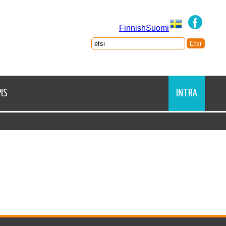
FinnishSuomi
IS
INTRA