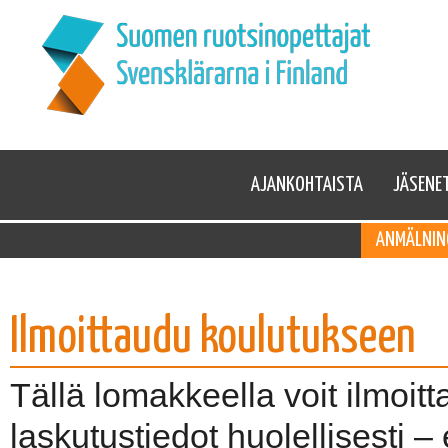
AJANKOHTAISTA
JÄSENE
ANMÄLNIN
Ilmoittaudu koulutukseen
Tällä lomakkeella voit ilmoit
laskutustiedot huolellisesti –