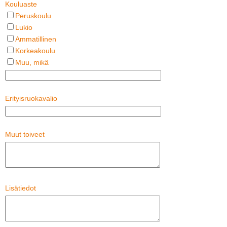
Kouluaste
Peruskoulu
Lukio
Ammatillinen
Korkeakoulu
Muu, mikä
Erityisruokavalio
Muut toiveet
Lisätiedot