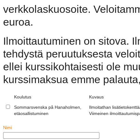
verkkolaskuosoite. Veloitam
euroa.
Ilmoittautuminen on sitova. I
tehdystä peruutuksesta veloi
ellei kurssikohtaisesti ole muu
kurssimaksua emme palauta, e
Koulutus
Kuvaus
Sommarsvenska på Hanaholmen,
Ilmoitathan lisätietokentt
etäosallistuminen
Viimeinen ilmoittautumisp
Nimi