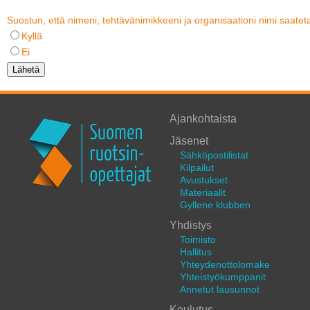
Suostun, että nimeni, tehtävänimikkeeni ja organisaationi nimi saatetaan 
Kyllä
Ei
Ajankohtaista
Jäsenet
Sähköpostilistat
Kilpailut
Avustukset
Materiaalit
Gyllene klubben
Yhdistys
Toimisto
Hallitus
Yhteydenottolomake
Yhteistyökumppanit
Annetut lausunnot
Koulutus