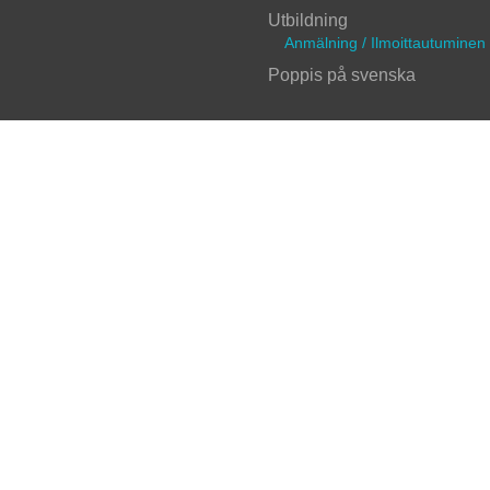
Utbildning
Anmälning / Ilmoittautuminen
Poppis på svenska