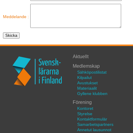
Meddelande :
Aktuellt
Medlemskap
Sähköpostilistat
Kilpailut
Avustukset
Materiaalit
Gyllene klubben
Förening
Kontoret
Styrelse
Kontaktformulär
Samarbetspartners
Annetut lausunnot