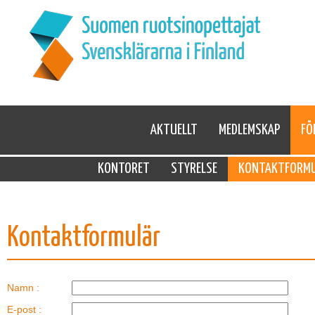
AKTUELLT
MEDLEMSKAP
FÖ
KONTORET
STYRELSE
KONTAKTFORM
Kontaktformulär
Namn :
E-post :