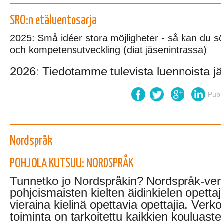
SRO:n etäluentosarja
2025: Små idéer stora möjligheter - så kan du sö
och kompetensutveckling (diat jäsenintrassa)
2026: Tiedotamme tulevista luennoista jä
Pub
Nordspråk
POHJOLA KUTSUU: NORDSPRÅK
Tunnetko jo Nordspråkin? Nordspråk-ve
pohjoismaisten kielten äidinkielen opettaji
vieraina kielinä opettavia opettajia. Verk
toiminta on tarkoitettu kaikkien kouluastei