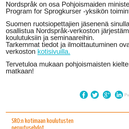
Nordspråk on osa Pohjoismaiden minist
Program for Sprogkurser -yksikön toimin
Suomen ruotsiopettajien jäsenenä sinull
osallistua Nordspråk-verkoston järjestä
koulutuksiin ja seminaareihin.
Tarkemmat tiedot ja ilmoittautuminen ov
verkoston
kotisivuilla.
Tervetuloa mukaan pohjoismaisten kielte
matkaan!
Pu
SRO:n kotimaan koulutusten
peruutusehdot