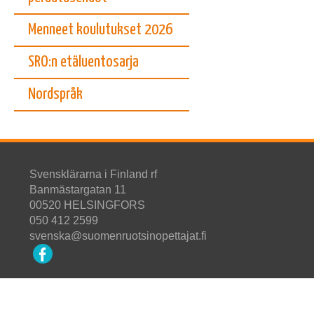
Menneet koulutukset 2026
SRO:n etäluentosarja
Nordspråk
Svensklärarna i Finland rf
Banmästargatan 11
00520 HELSINGFORS
050 412 2599
svenska@suomenruotsinopettajat.fi