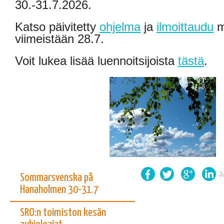
30.-31.7.2026.
Katso päivitetty
ohjelma
ja
ilmoittaudu
m
viimeistään 28.7.
Voit lukea lisää luennoitsijoista
tästä
.
J
Sommarsvenska på
Hanaholmen 30-31.7
SRO:n toimiston kesän