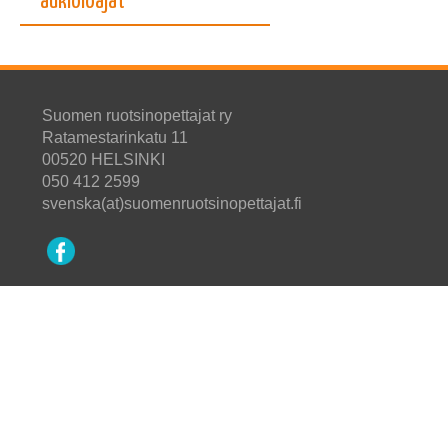
aukioloajat
Suomen ruotsinopettajat ry
Ratamestarinkatu 11
00520 HELSINKI
050 412 2599
svenska(at)suomenruotsinopettajat.fi